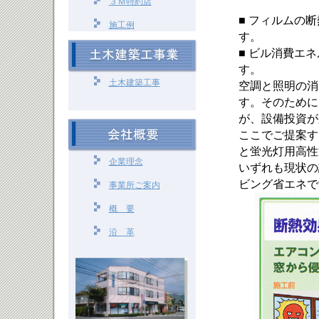
３Ｍ特約店
■ フィルムの
施工例
す。
■ ビル消費エネ
す。
土木建築工事
空調と照明の消
す。そのために
が、設備投資が
ここでご提案す
と蛍光灯用高性
企業理念
いずれも現状の
ビング省エネで
事業所ご案内
概 要
沿 革