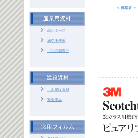
＜ 資格者 ＞
高圧ホース
油空圧機器
ゴム樹脂製品
土木建設資材
安全用品