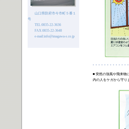
山口県防府市今市町５番１
号
TEL:0835-22-3636
FAX:0835-22-3648
e-mail:info@imagawa-s.co.jp
■ 突然の強風や飛来
内の人をケガから守り