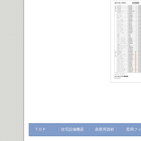
ＴＯＰ
住宅設備機器
産業用資材
窓用フ