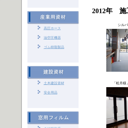
2012年 
シルバ
高圧ホース
油空圧機器
ゴム樹脂製品
土木建設資材
「松月様
安全用品