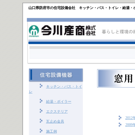
山口県防府市の住宅設備会社 キッチン・バス・トイレ・給湯・
キッチン・バス・トイ
レ
給湯・ボイラー
エクステリア
201
瓦止め金具
200
施工例