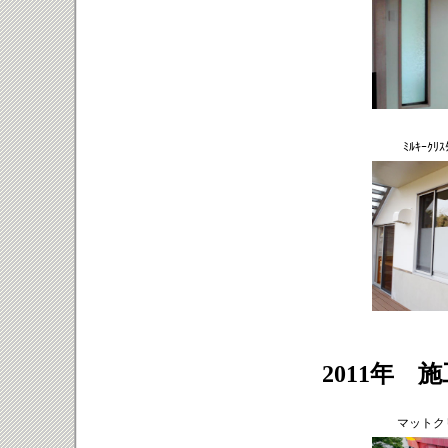
ﾐﾙｷｰｸ
2011年 
マットク