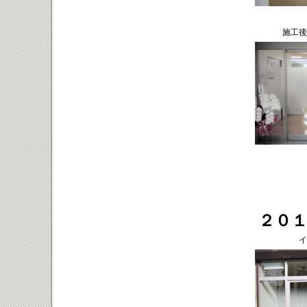
施工後
２０
イ