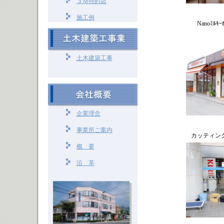
３Ｍ特約店
施工例
Nanoﾐﾙｷｰ
土木建築工事
企業理念
事業所ご案内
カッティン
概 要
沿 革