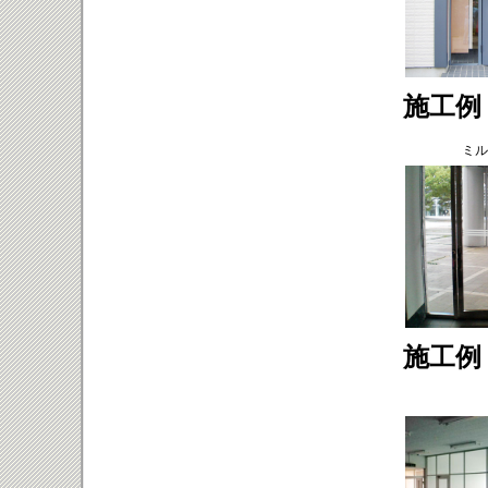
施工例
ミル
施工例