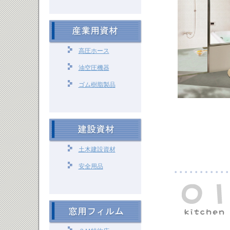
高圧ホース
油空圧機器
ゴム樹脂製品
土木建設資材
安全用品