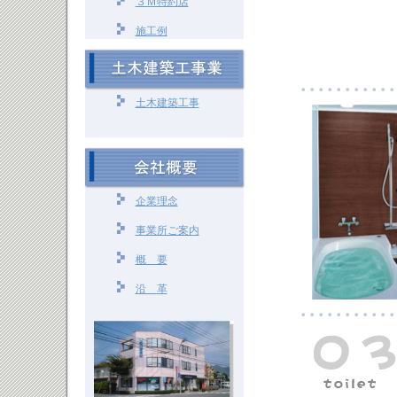
３Ｍ特約店
施工例
土木建築工事
企業理念
事業所ご案内
概 要
沿 革