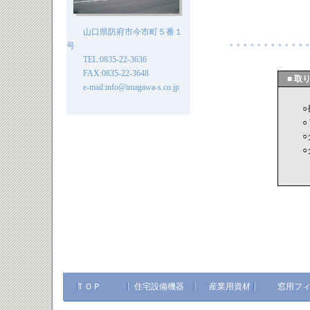
山口県防府市今市町５番１
号
TEL:0835-22-3636
FAX:0835-22-3648
■ 取
e-mail:info@imagawa-s.co.jp
○
○
○
○
ＴＯＰ
住宅設備機器
産業用資材
窓用フ