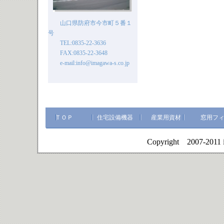
10-04-23
施工例ペ
山口県防府市今市町５番１
10-04-23
窓用フィ
号
10-04-23
会社概要
TEL:0835-22-3636
09-09-27
会社概要
FAX:0835-22-3648
e-mail:info@imagawa-s.co.jp
09-09-27
窓用フィ
08-12-29
窓用フィ
ＴＯＰ
住宅設備機器
産業用資材
窓用フ
Copyright 2007-2011 i