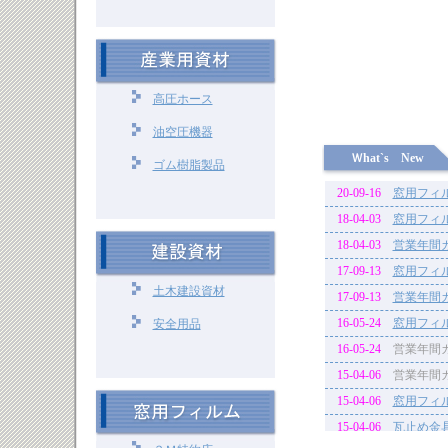
高圧ホース
油空圧機器
Ｗhat`s New
ゴム樹脂製品
20-09-16
窓用フィ
18-04-03
窓用フィ
18-04-03
営業年間
17-09-13
窓用フィ
土木建設資材
17-09-13
営業年間
16-05-24
窓用フィ
安全用品
16-05-24
営業年間
15-04-06
営業年間
15-04-06
窓用フィ
15-04-06
瓦止め金