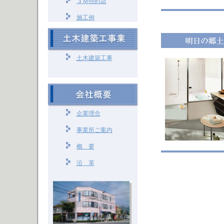
３Ｍ特約店
14-06-18
営業年間
14-06-18
窓用フィ
施工例
13-05-13
窓用フィ
13-05-09
営業年間
12-04-11
窓用フィル
土木建築工事
た。
12-04-11
公共工事 
12-04-10
窓用フィ
12-04-09
営業年間
企業理念
11-10-04
公共工事
事業所ご案内
11-10-04
トイレ施
11-10-04
窓用フィ
概 要
11-07-22
窓用フィ
沿 革
11-07-22
窓用フィ
11-05-16
窓用フィ
11-04-10
窓用フィ
11-04-06
窓用フィ
11-04-06
営業年間